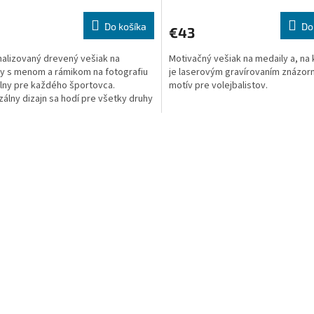
Do košíka
Do
€43
alizovaný drevený vešiak na
Motivačný vešiak na medaily a, na
y s menom a rámikom na fotografiu
je laserovým gravírovaním znázor
álny pre každého športovca.
motív pre volejbalistov.
zálny dizajn sa hodí pre všetky druhy
v a umožní štýlovo...
O
v
l
á
d
a
c
i
e
p
r
v
k
y