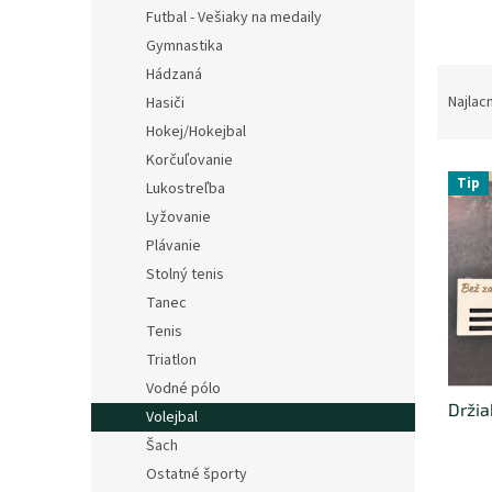
Futbal - Vešiaky na medaily
Gymnastika
R
Hádzaná
a
Najlac
Hasiči
d
Hokej/Hokejbal
e
Korčuľovanie
V
n
Tip
Lukostreľba
ý
i
Lyžovanie
p
e
i
p
Plávanie
s
r
Stolný tenis
p
o
Tanec
r
d
Tenis
o
u
Triatlon
d
k
u
t
Vodné pólo
Držia
k
o
Volejbal
t
v
Šach
o
Ostatné športy
v