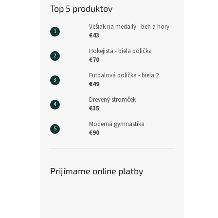
Top 5 produktov
Vešiak na medaily - beh a hory
€43
Hokejista - biela polička
€70
Futbalová polička - biela 2
€49
Drevený stromček
€35
Moderná gymnastika
€90
Prijímame online platby