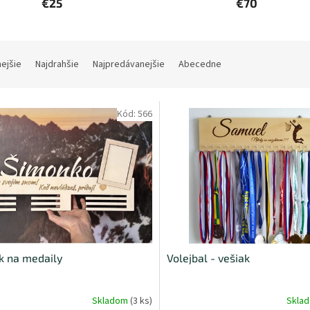
€25
€70
nejšie
Najdrahšie
Najpredávanejšie
Abecedne
Kód:
566
k na medaily
Volejbal - vešiak
Skladom
(3 ks)
Skla