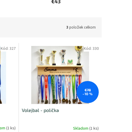
€43
3
položiek celkom
Kód:
327
Kód:
330
€78
–10 %
Volejbal - polička
dom
(1 ks)
Skladom
(1 ks)