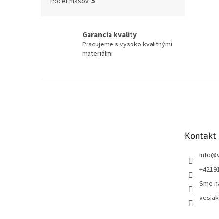
Počet hlasov:
5
Garancia kvality
Pracujeme s vysoko kvalitnými
materiálmi
Z
á
p
ä
t
Kontakt
i
e
info
@
+4219
Sme n
vesiak