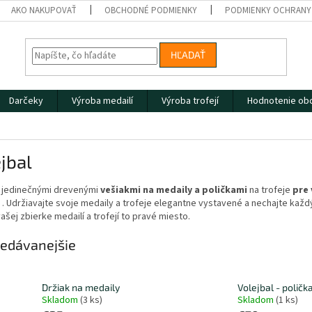
AKO NAKUPOVAŤ
OBCHODNÉ PODMIENKY
PODMIENKY OCHRANY
HĽADAŤ
Darčeky
Výroba medailí
Výroba trofejí
Hodnotenie ob
jbal
i jedinečnými drevenými
vešiakmi na medaily
a poličkami
na trofeje
pre 
o
. Udržiavajte svoje medaily a trofeje elegantne vystavené a nechajte každ
ašej zbierke medailí a trofejí to pravé miesto.
edávanejšie
Držiak na medaily
Volejbal - poličk
Skladom
(3 ks)
Skladom
(1 ks)