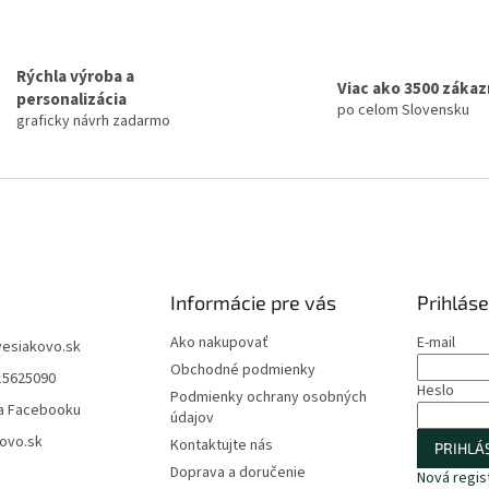
Rýchla výroba a
Viac ako 3500 záka
personalizácia
po celom Slovensku
graficky návrh zadarmo
Informácie pre vás
Prihláse
Ako nakupovať
E-mail
vesiakovo.sk
Obchodné podmienky
15625090
Heslo
Podmienky ochrany osobných
a Facebooku
údajov
ovo.sk
Kontaktujte nás
PRIHLÁS
Doprava a doručenie
Nová regis