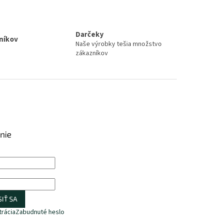
Darčeky
zníkov
Naše výrobky tešia množstvo
zákazníkov
nie
IŤ SA
trácia
Zabudnuté heslo