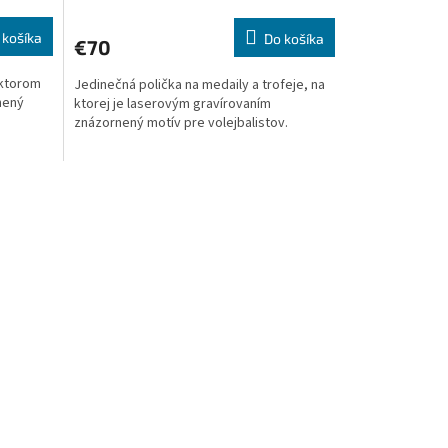
 košíka
Do košíka
€70
 ktorom
Jedinečná polička na medaily a trofeje, na
nený
ktorej je laserovým gravírovaním
znázornený motív pre volejbalistov.