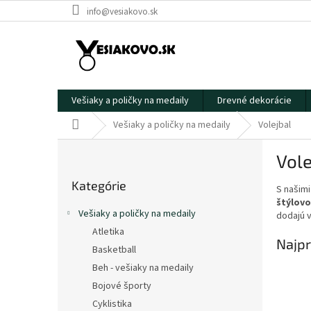
Prejsť
info@vesiakovo.sk
na
obsah
Vešiaky a poličky na medaily
Drevné dekorácie
Domov
Vešiaky a poličky na medaily
Volejbal
B
Vole
o
Preskočiť
č
Kategórie
kategórie
S našim
n
štýlov
ý
Vešiaky a poličky na medaily
dodajú v
p
Atletika
a
Najpr
Basketball
n
e
Beh - vešiaky na medaily
l
Bojové športy
Cyklistika