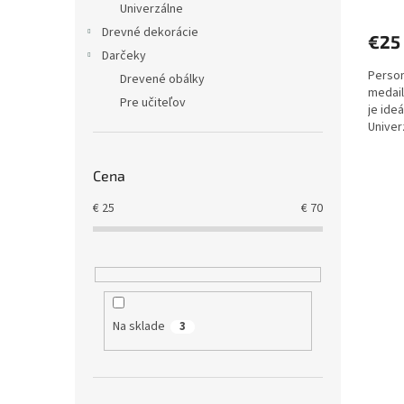
Univerzálne
Drevné dekorácie
€25
Darčeky
Person
Drevené obálky
medail
Pre učiteľov
je ide
Univer
športo
Cena
€
25
€
70
Na sklade
3