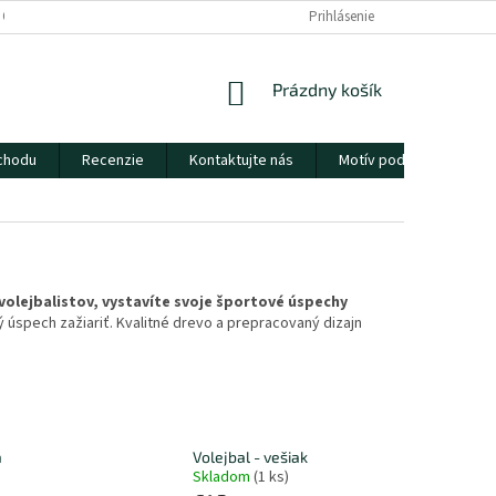
 OSOBNÝCH ÚDAJOV
KONTAKTUJTE NÁS
Prihlásenie
DOPRAVA A DORUČENIE
NÁKUPNÝ
Prázdny košík
KOŠÍK
chodu
Recenzie
Kontaktujte nás
Motív podľa predstáv
volejbalistov, vystavíte svoje športové úspechy
ý úspech zažiariť. Kvalitné drevo a prepracovaný dizajn
a
Volejbal - vešiak
Skladom
(1 ks)