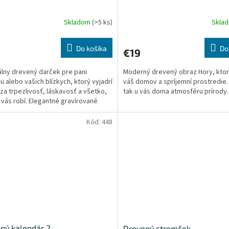
Skladom
(>5 ks)
Skla
Do košíka
Do
€19
álny drevený darček pre pani
Moderný drevený obraz Hory, ktor
ku alebo vašich blízkych, ktorý vyjadrí
váš domov a spríjemní prostredie.
za trpezlivosť, láskavosť a všetko,
tak u vás doma atmosféru prírody
 vás robí. Elegantné gravírované
o je...
Kód:
448
ný kalendár 2
Drevený stromček