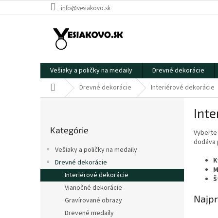
Prejsť
info@vesiakovo.sk
na
obsah
Vešiaky a poličky na medaily
Drevné dekorácie
Domov
Drevné dekorácie
Interiérové dekorácie
B
Inte
o
Preskočiť
č
Kategórie
kategórie
Vyberte
n
dodáva p
ý
Vešiaky a poličky na medaily
p
K
Drevné dekorácie
a
M
Interiérové dekorácie
n
Š
e
Vianočné dekorácie
Najpr
l
Gravírované obrazy
Drevené medaily