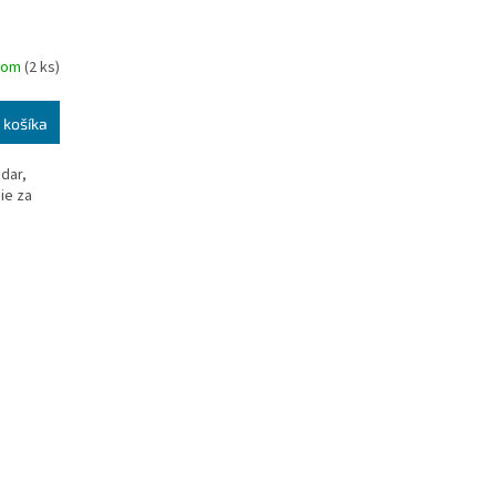
dom
(2 ks)
 košíka
 dar,
ie za