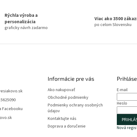
r
v
k
Rýchla výroba a
y
Viac ako 3500 záka
personalizácia
v
po celom Slovensku
graficky návrh zadarmo
ý
p
i
s
u
Informácie pre vás
Prihláse
Ako nakupovať
E-mail
vesiakovo.sk
Obchodné podmienky
15625090
Heslo
Podmienky ochrany osobných
a Facebooku
údajov
ovo.sk
Kontaktujte nás
PRIHLÁS
Doprava a doručenie
Nová regis