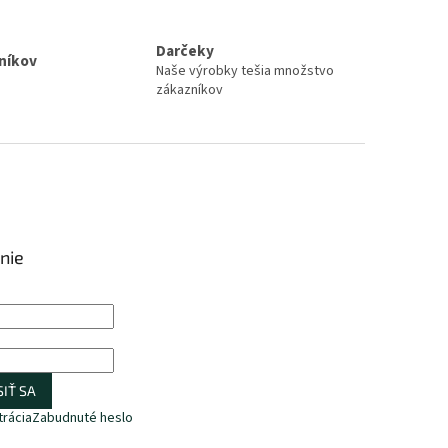
Darčeky
zníkov
Naše výrobky tešia množstvo
zákazníkov
nie
IŤ SA
trácia
Zabudnuté heslo