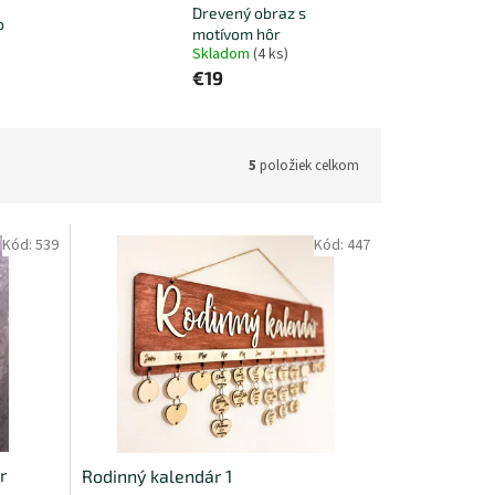
Drevený obraz s
o
motívom hôr
Skladom
(4 ks)
€19
5
položiek celkom
Kód:
539
Kód:
447
r
Rodinný kalendár 1