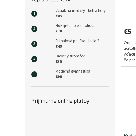
t
v
o
Vešiak na medaily - beh a hory
v
€43
Hokejista - biela polička
€5
€70
Futbalová polička - biela 2
Origin
€49
učiteľ
vďaku 
Drevený stromček
čo pre
€35
srdiečk
Moderná gymnastika
€90
Prijímame online platby
Rodin