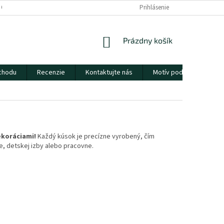
 OSOBNÝCH ÚDAJOV
KONTAKTUJTE NÁS
Prihlásenie
DOPRAVA A DORUČENIE
NÁKUPNÝ
Prázdny košík
KOŠÍK
chodu
Recenzie
Kontaktujte nás
Motív podľa predstáv
koráciami!
Každý kúsok je precízne vyrobený, čím
e, detskej izby alebo pracovne.