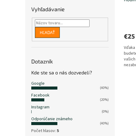
Vyhľadávanie
HĽADAŤ
€25
Vďaka
budete
vašich 
Dotazník
nezabu
domácn
Kde ste sa o nás dozvedeli?
Google
(40%)
Facebook
(20%)
Instagram
(0%)
Odporúčanie známeho
(40%)
Počet hlasov:
5