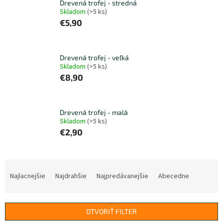
Drevená trofej - stredná
Skladom
(>5 ks)
€5,90
Drevená trofej - veľká
Skladom
(>5 ks)
€8,90
Drevená trofej - malá
Skladom
(>5 ks)
€2,90
R
a
Najlacnejšie
Najdrahšie
Najpredávanejšie
Abecedne
d
e
n
OTVORIŤ FILTER
i