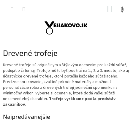
Prejsť
NÁKUP
na
obsah
KOŠÍK
Drevené trofeje
Drevené trofeje sú originálnym a štýlovým ocenením pre každú súťaž,
podujatie či turnaj. Trofeje môžu byť použité na 1., 2. a 3. miesto, ako aj
účastnícke drevené trofeje, ktoré potešia každého súťažiaceho.
Precízne spracovanie, kvalitné prírodné materiály a možnosť
personalizácie robia z drevených trofejí jedinečnú spomienku na
výnimočný výkon. Vyberte si ocenenie, ktoré dodá vašej súťaži
nezameniteľný charakter.
Trofeje vyrábame podľa predstáv
zákazníkov.
Najpredávanejšie