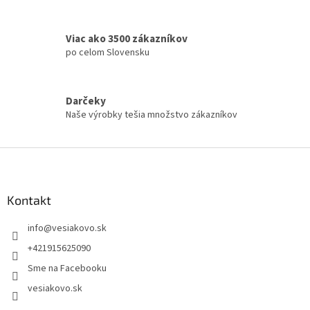
Viac ako 3500 zákazníkov
po celom Slovensku
Darčeky
Naše výrobky tešia množstvo zákazníkov
Z
á
p
ä
Kontakt
t
info
@
vesiakovo.sk
i
e
+421915625090
Sme na Facebooku
vesiakovo.sk