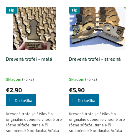
e
V
p
Tip
Tip
ý
r
p
o
i
d
s
u
p
k
r
t
o
o
d
Drevená trofej - malá
Drevená trofej - stredná
v
u
k
t
Skladom
(>5 ks)
Skladom
(>5 ks)
o
€2,90
€5,90
v
Do košíka
Do košíka
Drevená trofej je štýlové a
Drevená trofej je štýlové a
originálne ocenenie vhodné pre
originálne ocenenie vhodné pre
rôzne súťaže, turnaje či
rôzne súťaže, turnaje či
spoločenské podujatia. Vďaka
spoločenské podujatia. Vďaka