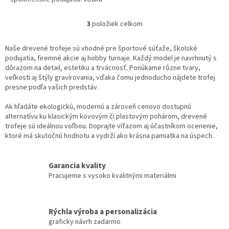
prírodnému materiálu,
precíznemu spracovaniu a
3
položiek celkom
O
možnosti...
v
l
Naše drevené trofeje sú vhodné pre športové súťaže, školské
á
podujatia, firemné akcie aj hobby turnaje. Každý model je navrhnutý s
d
dôrazom na detail, estetiku a trvácnosť. Ponúkame rôzne tvary,
a
veľkosti aj štýly gravírovania, vďaka čomu jednoducho nájdete trofej
c
presne podľa vašich predstáv.
i
e
Ak hľadáte ekologickú, modernú a zároveň cenovo dostupnú
p
alternatívu ku klasickým kovovým či plastovým pohárom, drevené
r
trofeje sú ideálnou voľbou. Doprajte víťazom aj účastníkom ocenenie,
v
ktoré má skutočnú hodnotu a vydrží ako krásna pamiatka na úspech.
k
y
v
Garancia kvality
ý
Pracujeme s vysoko kvalitnými materiálmi
p
i
s
Rýchla výroba a personalizácia
u
graficky návrh zadarmo