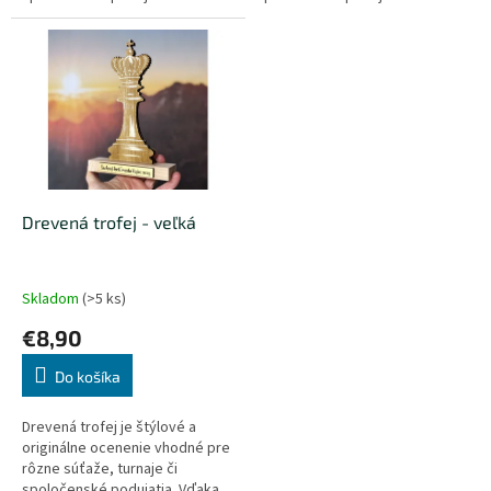
prírodnému materiálu,
prírodnému materiálu,
precíznemu spracovaniu a
precíznemu spracovaniu a
možnosti...
možnosti...
Drevená trofej - veľká
Skladom
(>5 ks)
€8,90
Do košíka
Drevená trofej je štýlové a
originálne ocenenie vhodné pre
rôzne súťaže, turnaje či
spoločenské podujatia. Vďaka