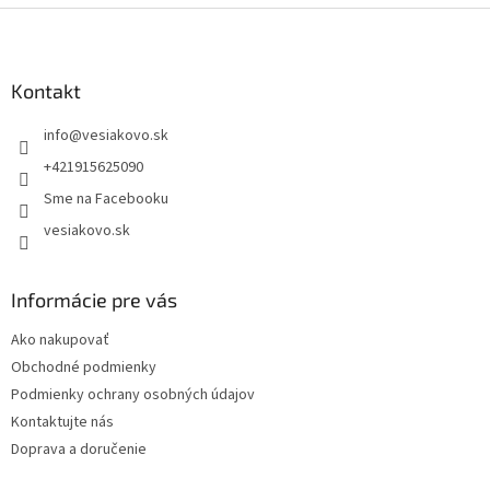
Z
á
p
ä
Kontakt
t
info
@
vesiakovo.sk
i
e
+421915625090
Sme na Facebooku
vesiakovo.sk
Informácie pre vás
Ako nakupovať
Obchodné podmienky
Podmienky ochrany osobných údajov
Kontaktujte nás
Doprava a doručenie