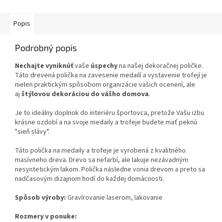
Popis
Podrobný popis
Nechajte vyniknúť
vaše
úspechy
na našej dekoračnej poličke.
Táto drevená polička na zavesenie medailí a vystavenie trofejí je
nielen praktickým spôsobom organizácie vašich ocenení, ale
aj
štýlovou dekoráciou do vášho domova
.
Je to ideálny doplnok do interiéru športovca, pretože Vašu izbu
krásne ozdobí a na svoje medaily a trofeje budete mať peknú
"sieň slávy".
Táto polička na medaily a trofeje je vyrobená z kvalitného
masívneho dreva. Drevo sa nefarbí, ale lakuje nezávadným
nesyntetickým lakom. Polička následne vonia drevom a preto sa
nadčasovým dizajnom hodí do každej domácnosti.
Spôsob výroby:
Gravírovanie laserom, lakovanie
Rozmery v ponuke: