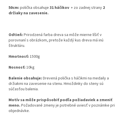
50cm:
polička obsahuje
31 háčikov
+ zo zadnej strany
2
držiaky na zavesenie.
Odtieň:
Prirodzená farba dreva sa môže mierne líšiť v
porovnaní s obrázkom, pretože každý kus dreva má inú
štruktúru.
Hmotnosť:
1500g
Nosnosť:
10kg
Balenie obsahuje:
Drevená polička s háčikmi na medaily a
držiakmi na zavesenie na stenu. Hmoždinky do steny sú
súčasťou balenia.
Motív sa môže prispôsobiť podľa požiadaviek a zmeniť
meno.
Požadované zmeny je potrebné uviesť v poznámke pri
objednávke.