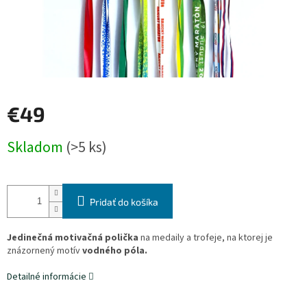
€49
Jednotková
Skladom
(>5 ks)
cena:
Pridať do košíka
Jedinečná motivačná polička
na medaily a trofeje, na ktorej je
znázornený motív
vodného póla.
Detailné informácie