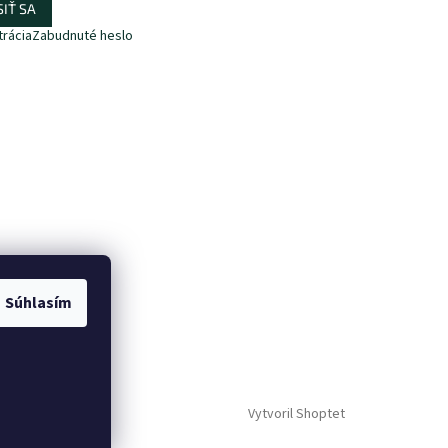
IŤ SA
trácia
Zabudnuté heslo
Súhlasím
Vytvoril Shoptet