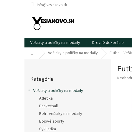
Prejsť
info@vesiakovo.sk
na
obsah
Vešiaky a poličky na medaily
Drevné dekorácie
Domov
Vešiaky a poličky na medaily
Futbal - Veš
B
Futb
o
Preskočiť
č
Priemer
Neohod
Kategórie
kategórie
n
hodnote
ý
produkt
Vešiaky a poličky na medaily
p
je
Atletika
0,0
a
z
Basketball
n
5
e
Beh - vešiaky na medaily
hviezdič
l
Bojové športy
Cyklistika