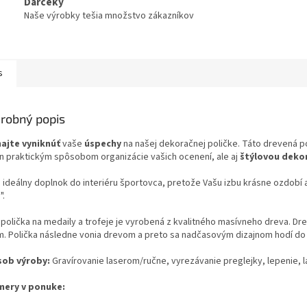
Darčeky
Naše výrobky tešia množstvo zákazníkov
s
robný popis
ajte vyniknúť
vaše
úspechy
na našej dekoračnej poličke. Táto drevená pol
en praktickým spôsobom organizácie vašich ocenení, ale aj
štýlovou deko
o ideálny doplnok do interiéru športovca, pretože Vašu izbu krásne ozdobí 
".
 polička na medaily a trofeje je vyrobená z kvalitného masívneho dreva. Dr
m. Polička následne vonia drevom a preto sa nadčasovým dizajnom hodí do
ob výroby:
Gravírovanie laserom/ručne, vyrezávanie preglejky, lepenie, 
ery v ponuke: