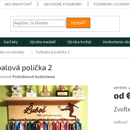
AKO NAKUPOVAŤ
OBCHODNÉ PODMIENKY
PODMIENKY OCHRANY
HĽADAŤ
Darčeky
Výroba medailí
Výroba trofejí
Hodnotenie ob
iaky na medaily
Futbalová polička 2
alová polička 2
né
notené
Podrobnosti hodnotenia
nie
u
od €49
od
Jednotk
Zvoľte
cena:
iek.
Veľkosť