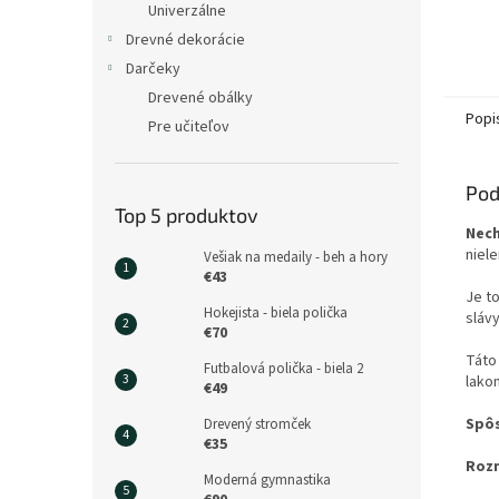
Univerzálne
Drevné dekorácie
Darčeky
Drevené obálky
Popi
Pre učiteľov
Pod
Top 5 produktov
Nech
niel
Vešiak na medaily - beh a hory
€43
Je t
Hokejista - biela polička
slávy
€70
Táto
Futbalová polička - biela 2
lako
€49
Spôs
Drevený stromček
€35
Rozm
Moderná gymnastika