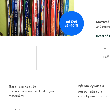
od €49
Motivač
až –10 %
znázornen
Detailné 
TLAČ
Rýchla výroba a
Garancia kvality
personalizácia
Pracujeme s vysoko kvalitnými
materiálmi
graficky návrh zadar