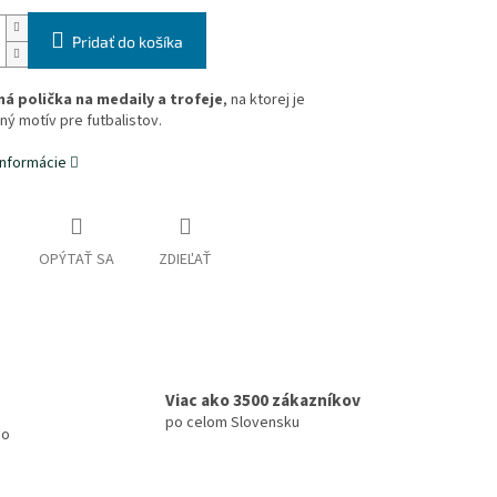
Pridať do košíka
ná polička
na medaily a trofeje
, na ktorej je
ý motív pre futbalistov.
informácie
OPÝTAŤ SA
ZDIEĽAŤ
Viac ako 3500 zákazníkov
po celom Slovensku
mo