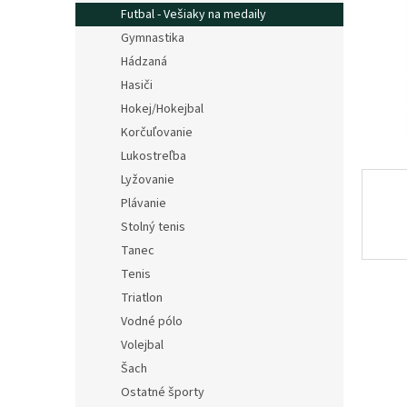
Futbal - Vešiaky na medaily
Gymnastika
Hádzaná
Hasiči
Hokej/Hokejbal
Korčuľovanie
Lukostreľba
Lyžovanie
Plávanie
Stolný tenis
Tanec
Tenis
Triatlon
Vodné pólo
Volejbal
Šach
Ostatné športy