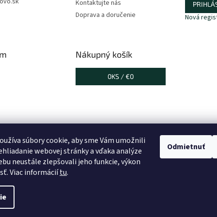
ovo.sk
Kontaktujte nás
PRIHLÁS
Doprava a doručenie
Nová regis
am
Nákupný košík
0
KS /
€0
oužíva súbory cookie, aby sme Vám umožnili
Odmietnuť
hliadanie webovej stránky a vďaka analýze
bu neustále zlepšovali jeho funkcie, výkon
vať na Instagrame
sť. Viac informácií
tu
.
ie