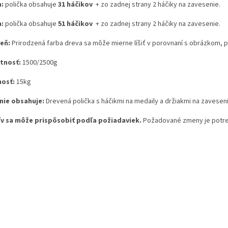
:
polička obsahuje
31 háčikov
+ zo zadnej strany 2 háčiky na zavesenie.
:
polička obsahuje
51 háčikov
+ zo zadnej strany 2 háčiky na zavesenie.
eň:
Prirodzená farba dreva sa môže mierne líšiť v porovnaní s obrázkom, p
tnosť:
1500/2500g
osť:
15kg
nie obsahuje:
Drevená polička s háčikmi na medaily a držiakmi na zavesen
v sa môže prispôsobiť podľa požiadaviek.
Požadované zmeny je potre