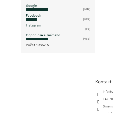
Google
(40%)
Facebook
(20%)
Instagram
(0%)
Odporúčanie známeho
(40%)
Počet hlasov:
5
Z
á
p
ä
t
Kontakt
i
e
info
@
+4219
Sme n