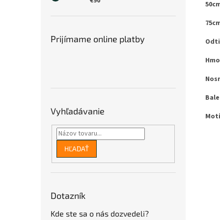
€90
50cm
75cm
Prijímame online platby
Odti
Hmo
Nosn
Bale
Vyhľadávanie
Motí
HĽADAŤ
Dotazník
Kde ste sa o nás dozvedeli?