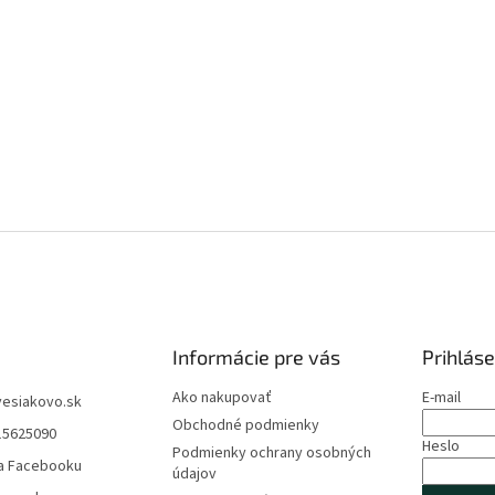
Informácie pre vás
Prihláse
Ako nakupovať
E-mail
vesiakovo.sk
Obchodné podmienky
15625090
Heslo
Podmienky ochrany osobných
a Facebooku
údajov