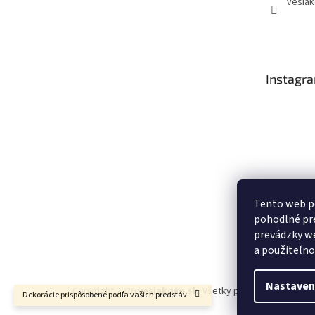
vesiak
Instagr
Tento web p
pohodlné pre
prevádzky we
Sledo
a použiteľno
Nastaven
Copyright 2026
vesiakovo.sk
. Všetky práva vyhradené.
Dekorácie prispôsobené podľa vašich predstáv.