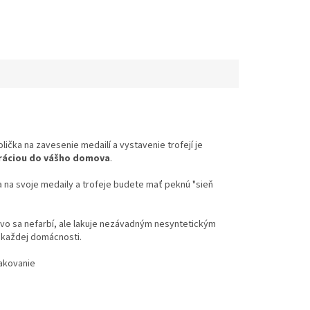
ička na zavesenie medailí a vystavenie trofejí je
ráciou do vášho domova
.
a na svoje medaily a trofeje budete mať peknú "sieň
evo sa nefarbí, ale lakuje nezávadným nesyntetickým
 každej domácnosti.
lakovanie