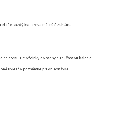
retože každý kus dreva má inú štruktúru.
ie na stenu. Hmoždinky do steny sú súčasťou balenia.
bné uviesť v poznámke pri objednávke.